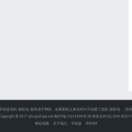
所有提供的
刷机包
都来源于网络，如果刷机之家未经许可转载了您的
刷机包
，您
Copyright © 2017 shuajizhijia.net 闽ICP备12016395号-28 商务合作QQ:294142371
网站地图
关于我们
手机版
求ROM