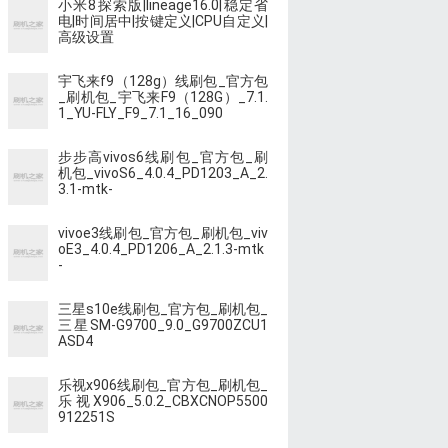
小米8探索版|lineage16.0|稳定省
电|时间居中|按键定义|CPU自定义|
高级设置
宇飞来f9（128g）线刷包_官方包
_刷机包_宇飞来F9（128G）_7.1.
1_YU-FLY_F9_7.1_16_090
步步高vivos6线刷包_官方包_刷
机包_vivoS6_4.0.4_PD1203_A_2.
3.1-mtk-
vivoe3线刷包_官方包_刷机包_viv
oE3_4.0.4_PD1206_A_2.1.3-mtk
-
三星s10e线刷包_官方包_刷机包_
三星SM-G9700_9.0_G9700ZCU1
ASD4
乐视x906线刷包_官方包_刷机包_
乐视X906_5.0.2_CBXCNOP5500
912251S